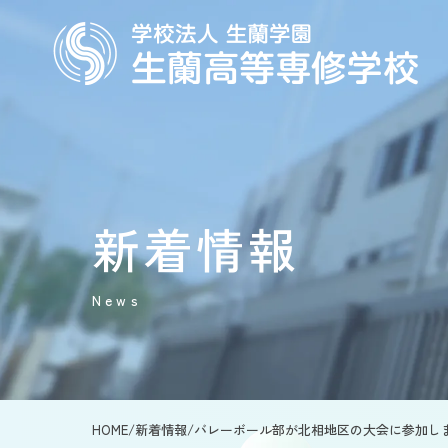
新着情報
News
HOME
/
新着情報
/
バレーボール部が北相地区の大会に参加し