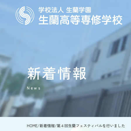
新着情報
News
HOME
/
新着情報
/
第４回生蘭フェスティバルを行いました