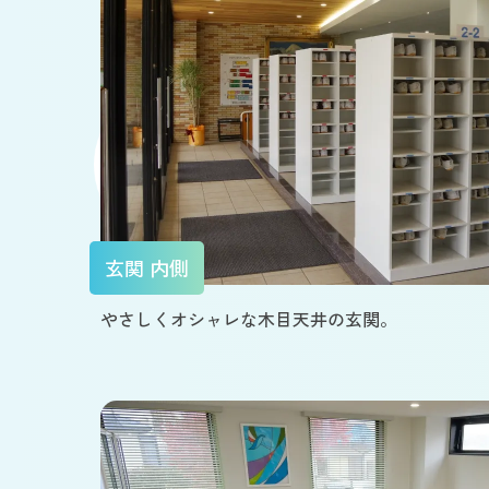
玄関 内側
やさしくオシャレな木目天井の玄関。