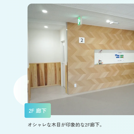
2F 廊下
オシャレな木目が印象的な2F廊下。