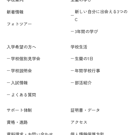
新しい自分に出会える3つの
新着情報
C
フォトツアー
3年間の学び
入学希望の方へ
学校生活
学校個別見学会
生蘭の1日
学校説明会
年間学校行事
入試情報
部活紹介
よくある質問
サポート体制
証明書・データ
資格・進路
アクセス
資料請求・お問い合わせ
個人情報保護方針